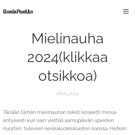
UuninPankko
Mielinauha
2024
(klikkaa
otsikkoa)
08.05.2024
Tänään tämän mielinauhan teksti kosketti minua
erityisesti kun sain viettää aamupäivän upeiden
nuorten, tulevien seiskaluokkalaisten kanssa. Hetkiin