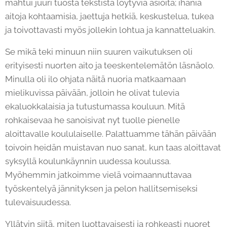
mahtui juuri tuosta tekstistä löytyviä asioita; ihania
aitoja kohtaamisia, jaettuja hetkiä, keskustelua, tukea
ja toivottavasti myös jollekin lohtua ja kannatteluakin.
Se mikä teki minuun niin suuren vaikutuksen oli
erityisesti nuorten aito ja teeskentelemätön läsnäolo.
Minulla oli ilo ohjata näitä nuoria matkaamaan
mielikuvissa päivään, jolloin he olivat tulevia
ekaluokkalaisia ja tutustumassa kouluun. Mitä
rohkaisevaa he sanoisivat nyt tuolle pienelle
aloittavalle koululaiselle. Palattuamme tähän päivään
toivoin heidän muistavan nuo sanat, kun taas aloittavat
syksyllä koulunkäynnin uudessa koulussa.
Myöhemmin jatkoimme vielä voimaannuttavaa
työskentelyä jännityksen ja pelon hallitsemiseksi
tulevaisuudessa.
Yllätyin siitä, miten luottavaisesti ja rohkeasti nuoret