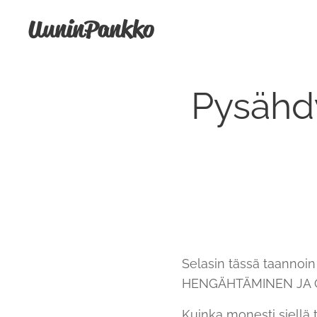
UuninPankko
Pysähdy
Selasin tässä taannoi
HENGÄHTÄMINEN JA 
Kuinka monesti siellä 