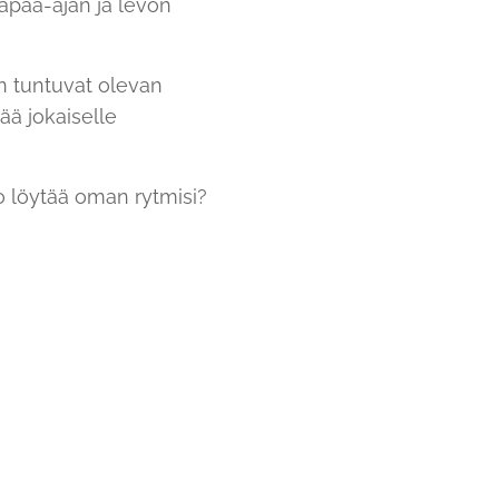
apaa-ajan ja levon
n tuntuvat olevan
ää jokaiselle
o löytää oman rytmisi?