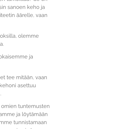
isin sanoen keho ja
iteetin äärelle, vaan
roksilla, olemme
oa.
uokaisemme ja
et tee mitään, vaan
 kehoni asettuu
a.
ä omien tuntemusten
stamme ja löytämään
 opimme tunnistamaan