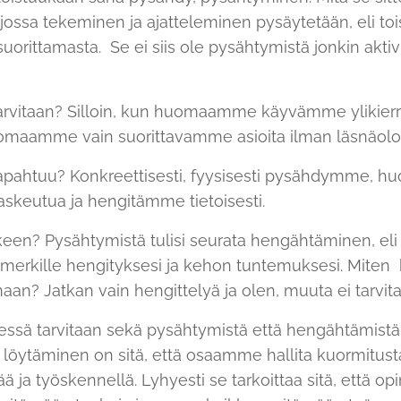
, jossa tekeminen ja ajatteleminen pysäytetään, eli to
 suorittamasta. Se ei siis ole pysähtymistä jonkin aktiv
tarvitaan? Silloin, kun huomaamme käyvämme ylikier
 huomaamme vain suorittavamme asioita ilman läsnäol
pahtuu? Konkreettisesti, fyysisesti pysähdymme, h
skeutua ja hengitämme tietoisesti.
een? Pysähtymistä tulisi seurata hengähtäminen, eli 
ä merkille hengityksesi ja kehon tuntemuksesi. Miten
aan? Jatkan vain hengittelyä ja olen, muuta ei tarvit
essä tarvitaan sekä pysähtymistä että hengähtämist
in löytäminen on sitä, että osaamme hallita kuormitu
ää ja työskennellä. Lyhyesti se tarkoittaa sitä, että