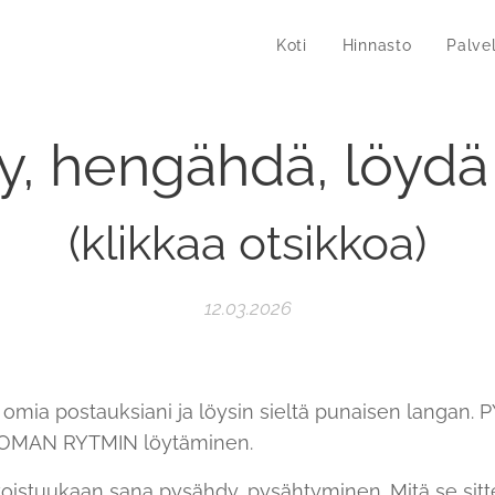
Koti
Hinnasto
Palve
, hengähdä, löydä 
(klikkaa otsikkoa)
12.03.2026
n omia postauksiani ja löysin sieltä punaisen langan
OMAN RYTMIN löytäminen.
toistuukaan sana pysähdy, pysähtyminen. Mitä se sitt