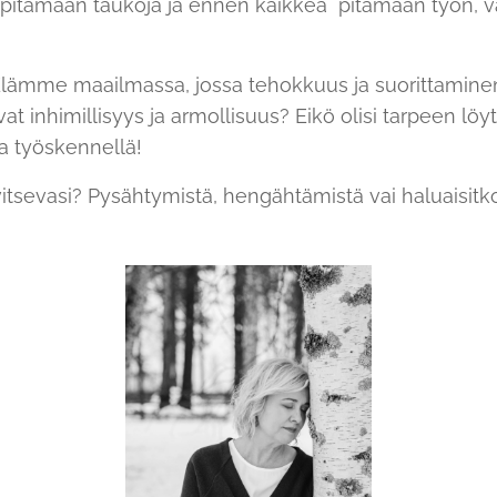
 pitämään taukoja ja ennen kaikkea pitämään työn, v
? Elämme maailmassa, jossa tehokkuus ja suorittamine
at inhimillisyys ja armollisuus? Eikö olisi tarpeen löyt
a työskennellä!
itsevasi? Pysähtymistä, hengähtämistä vai haluaisitk