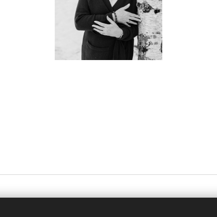
© 2024 Kaikki oikeudet pidätetään | Mari Törrönen-valmentaja-opettaj