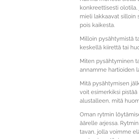
konkreettisesti olotila
mieli lakkaavat silloin
pois kaikesta.
Milloin pysähtymistä 
keskellä kiirettä tai
Miten pysähtyminen ta
annamme hartioiden la
Mitä pysähtymisen jälk
voit esimerkiksi pistä
alustalleen, mitä huom
Oman rytmin löytämis
äärelle arjessa. Rytm
tavan, jolla voimme el