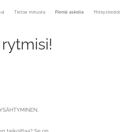
lut
Tietoa minusta
Pieniä askelia
Yhteystiedot
rytmisi!
. PYSÄHTYMINEN,
en tarkoittaa? Se on