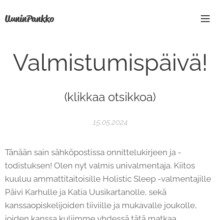
UuninPankko
Valmistumispäivä!
(klikkaa otsikkoa)
15.05.2024
Tänään sain sähköpostissa onnittelukirjeen ja -
todistuksen! Olen nyt valmis univalmentaja. Kiitos
kuuluu ammattitaitoisille Holistic Sleep -valmentajille
Päivi Karhulle ja Katia Uusikartanolle, sekä
kanssaopiskelijoiden tiiviille ja mukavalle joukolle,
joiden kanssa kuljimme yhdessä tätä matkaa.