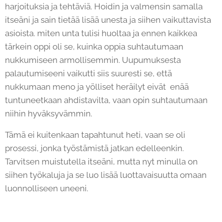
harjoituksia ja tehtäviä. Hoidin ja valmensin samalla
itseäni ja sain tietää lisää unesta ja siihen vaikuttavista
asioista. miten unta tulisi huoltaa ja ennen kaikkea
tärkein oppi oli se, kuinka oppia suhtautumaan
nukkumiseen armollisemmin. Uupumuksesta
palautumiseeni vaikutti siis suuresti se, että
nukkumaan meno ja yölliset heräilyt eivät enää
tuntuneetkaan ahdistavilta, vaan opin suhtautumaan
niihin hyväksyvämmin.
Tämä ei kuitenkaan tapahtunut heti, vaan se oli
prosessi, jonka työstämistä jatkan edelleenkin.
Tarvitsen muistutella itseäni, mutta nyt minulla on
siihen työkaluja ja se luo lisää luottavaisuutta omaan
luonnolliseen uneeni.