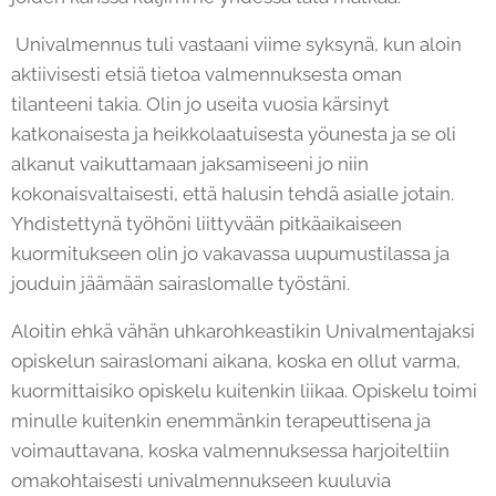
Univalmennus tuli vastaani viime syksynä, kun aloin
aktiivisesti etsiä tietoa valmennuksesta oman
tilanteeni takia. Olin jo useita vuosia kärsinyt
katkonaisesta ja heikkolaatuisesta yöunesta ja se oli
alkanut vaikuttamaan jaksamiseeni jo niin
kokonaisvaltaisesti, että halusin tehdä asialle jotain.
Yhdistettynä työhöni liittyvään pitkäaikaiseen
kuormitukseen olin jo vakavassa uupumustilassa ja
jouduin jäämään sairaslomalle työstäni.
Aloitin ehkä vähän uhkarohkeastikin Univalmentajaksi
opiskelun sairaslomani aikana, koska en ollut varma,
kuormittaisiko opiskelu kuitenkin liikaa. Opiskelu toimi
minulle kuitenkin enemmänkin terapeuttisena ja
voimauttavana, koska valmennuksessa harjoiteltiin
omakohtaisesti univalmennukseen kuuluvia